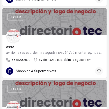
CLOSED
oxxo
av. río nazas esq. delmira agustini s/n, 64750 monterrey, nuevo león
55 8320 2020
av. río nazas esq. delmira agustini s/n
Shopping & Supermarkets
CLOSED