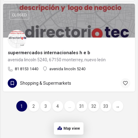
CLOSED
supermercados internacionales h e b
avenida lincoln 5240, 67150 monterrey, nuevo león
81 8153 1440
avenida lincoln 5240
Shopping & Supermarkets
1
2
3
4
...
31
32
33
→
Map view