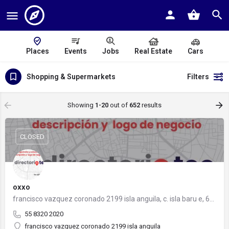
Places
Events
Jobs
Real Estate
Cars
Shopping & Supermarkets
Filters
Showing
1-20
out of
652
results
CLOSED
oxxo
francisco vazquez coronado 2199 isla anguila, c. isla baru e, 64700 monterrey, nuevo león
55 8320 2020
francisco vazquez coronado 2199 isla anguila