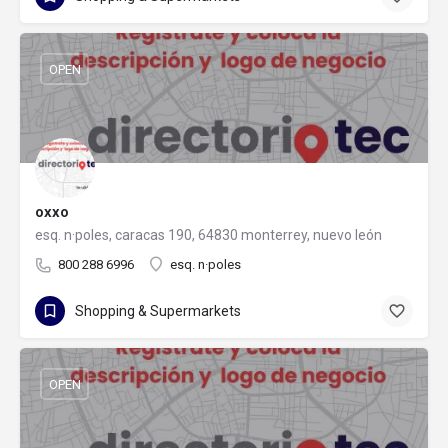
OPEN
oxxo
esq. n·poles, caracas 190, 64830 monterrey, nuevo león
800 288 6996
esq. n·poles
Shopping & Supermarkets
OPEN