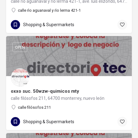
calle rìo aguanaval y rìo lerma 421-1, ave. luis elizondo, 64740 monterrey, nuevo león
calle rìo aguanaval y rìo lerma 421-1
Shopping & Supermarkets
OPEN
oxxo suc. 50wzw-quimicos mty
calle filósofos 211, 64700 monterrey, nuevo león
calle filósofos 211
Shopping & Supermarkets