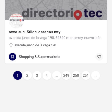
oxxo suc. 50lqc-caracas mty
avenida junco de la vega 190, 64840 monterrey, nuevo león
avenida junco de la vega 190
Shopping & Supermarkets
1
2
3
4
...
249
250
251
→