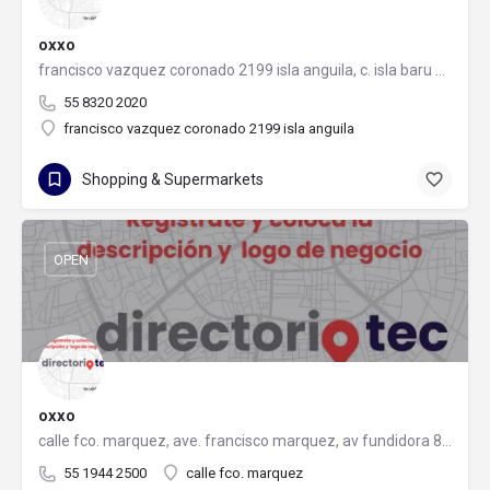
oxxo
francisco vazquez coronado 2199 isla anguila, c. isla baru e, 64700 monterrey, nuevo león
55 8320 2020
francisco vazquez coronado 2199 isla anguila
Shopping & Supermarkets
OPEN
oxxo
calle fco. marquez, ave. francisco marquez, av fundidora 832-a, 64820 monterrey, nuevo león
55 1944 2500
calle fco. marquez