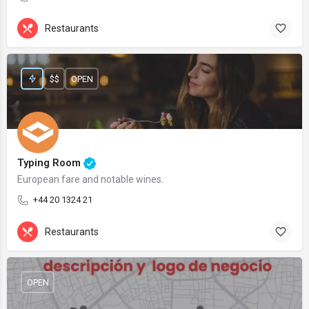
Restaurants
$$
OPEN
Typing Room
European fare and notable wines.
+44 20 1324 21
Restaurants
OPEN