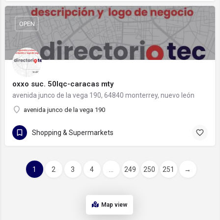
OPEN
oxxo suc. 50lqc-caracas mty
avenida junco de la vega 190, 64840 monterrey, nuevo león
avenida junco de la vega 190
Shopping & Supermarkets
1
2
3
4
...
249
250
251
→
Map view