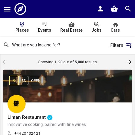
Places
Events
Real Estate
Jobs
Cars
Filters
Showing
1-20
out of
5,006
results
$$
OPEN
Liman Restaurant
Innovative cooking, paired with fine wines
+44 20 1324 21