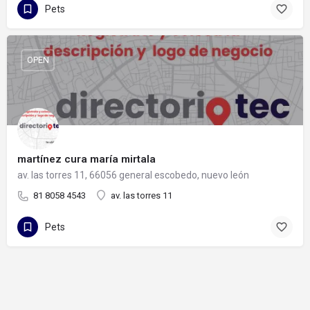
Pets
OPEN
martínez cura maría mirtala
av. las torres 11, 66056 general escobedo, nuevo león
81 8058 4543
av. las torres 11
Pets