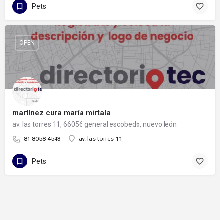
Pets
OPEN
martínez cura maría mirtala
av. las torres 11, 66056 general escobedo, nuevo león
81 8058 4543
av. las torres 11
Pets