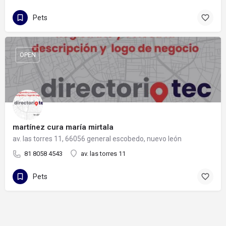
Pets
OPEN
martínez cura maría mirtala
av. las torres 11, 66056 general escobedo, nuevo león
81 8058 4543
av. las torres 11
Pets