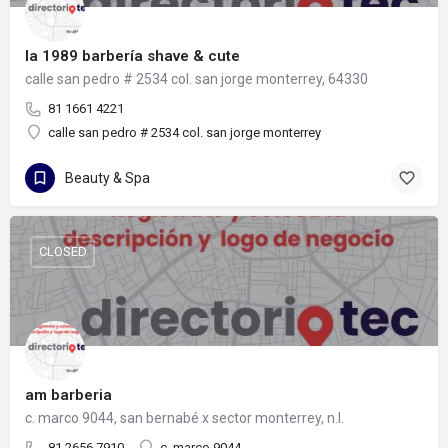
la 1989 barbería shave & cute
calle san pedro # 2534 col. san jorge monterrey, 64330
81 1661 4221
calle san pedro # 2534 col. san jorge monterrey
Beauty & Spa
CLOSED
am barberia
c. marco 9044, san bernabé x sector monterrey, n.l.
81 2656 7910
c. marco 9044