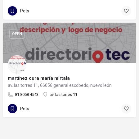
Pets
OPEN
martínez cura maría mirtala
av. las torres 11, 66056 general escobedo, nuevo león
81 8058 4543
av. las torres 11
Pets