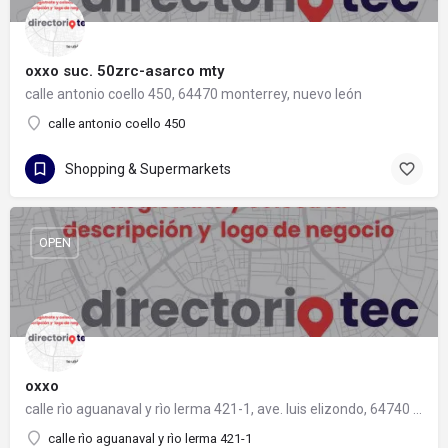
oxxo suc. 50zrc-asarco mty
calle antonio coello 450, 64470 monterrey, nuevo león
calle antonio coello 450
Shopping & Supermarkets
OPEN
oxxo
calle rìo aguanaval y rìo lerma 421-1, ave. luis elizondo, 64740 monterrey, nuevo león
calle rìo aguanaval y rìo lerma 421-1